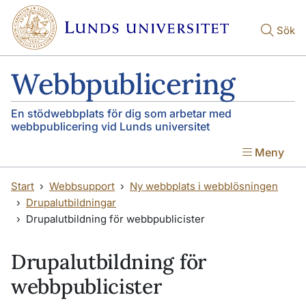
Hoppa till huvudinnehåll
Hoppa till huvudinnehåll
Sök
Webbpublicering
En stödwebbplats för dig som arbetar med
webbpublicering vid Lunds universitet
Meny
Start
Webbsupport
Ny webbplats i webblösningen
Drupalutbildningar
Drupalutbildning för webbpublicister
Drupalutbildning för
webbpublicister