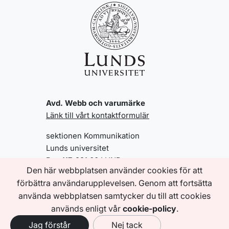
Avd. Webb och varumärke
Länk till vårt kontaktformulär
sektionen Kommunikation
Lunds universitet
Box 117, 221 00 LUND
Den här webbplatsen använder cookies för att
förbättra användarupplevelsen. Genom att fortsätta
använda webbplatsen samtycker du till att cookies
GENVÄGAR
Tillgänglighetsredogörelse
används enligt vår
cookie-policy
.
Jag förstår
Nej tack