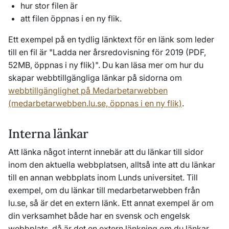
hur stor filen är
att filen öppnas i en ny flik.
Ett exempel på en tydlig länktext för en länk som leder
till en fil är "Ladda ner årsredovisning för 2019 (PDF,
52MB, öppnas i ny flik)". Du kan läsa mer om hur du
skapar webbtillgängliga länkar på sidorna om
webbtillgänglighet på Medarbetarwebben
(medarbetarwebben.lu.se, öppnas i en ny flik)
.
Interna länkar
Att länka något internt innebär att du länkar till sidor
inom den aktuella webbplatsen, alltså inte att du länkar
till en annan webbplats inom Lunds universitet. Till
exempel, om du länkar till medarbetarwebben från
lu.se, så är det en extern länk. Ett annat exempel är om
din verksamhet både har en svensk och engelsk
webbplats, då är det en extern länkning om du länkar