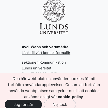
Avd. Webb och varumärke
Länk till vårt kontaktformulär
sektionen Kommunikation
Lunds universitet
Box 117, 221 00 LUND
Den här webbplatsen använder cookies för att
förbättra användarupplevelsen. Genom att fortsätta
använda webbplatsen samtycker du till att cookies
GENVÄGAR
Tillgänglighetsredogörelse
används enligt vår
cookie-policy
.
Jag förstår
Nej tack